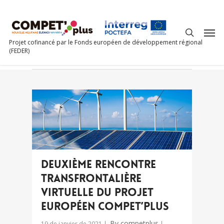
Category
Industrie
Projet cofinancé par le Fonds européen de développement régional
(FEDER)
Deuxième rencontre
transfrontalière
virtuelle du projet
européen COMPET’plus
By
competplus
19 de janvier de 2021